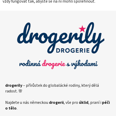
vždy fungovat tak, abyste se na ni mohli spolehnout.
Z
á
p
a
t
í
drogerily
– přírůstek do globalácké rodiny, který dělá
radost. 🌸
Najdete u nás německou
drogerii
, vše pro
úklid
, praní i
péči
o tělo
.