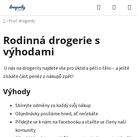
Přejít
Hledat
NÁKUPN
na
KOŠÍK
obsah
Domů
/
Proč drogerily
Rodinná drogerie s
výhodami
U nás na drogerily najdete vše pro úklid a péči o tělo – a ještě
získáte část peněz z nákupů zpět!
Výhody
Sbírejte odměny za každý svůj nákup
Objednávky posíláme hned, ať nečekáte
Přidejte se k nám na Facebooku a staňte se členy naší
komunity