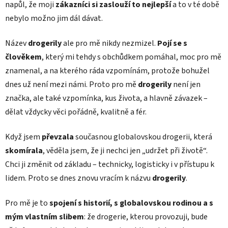
napůl, že moji
zákazníci si zaslouží to nejlepší
a to v té době
nebylo možno jim dál dávat.
Název
drogerily
ale pro mě nikdy nezmizel.
Pojí se s
člověkem
, který mi tehdy s obchůdkem pomáhal, moc pro mě
znamenal, a na kterého ráda vzpomínám, protože bohužel
dnes už není mezi námi. Proto pro mě
drogerily
není jen
značka, ale také vzpomínka, kus života, a hlavně závazek –
dělat vždycky věci pořádně, kvalitně a fér.
Když jsem
převzala
současnou globalovskou drogerii, která
skomírala
, věděla jsem, že ji nechci jen „udržet při životě“.
Chci ji změnit od základu – technicky, logisticky i v přístupu k
lidem. Proto se dnes znovu vracím k názvu
drogerily
.
Pro mě je to
spojení s historií, s globalovskou rodinou a s
mým vlastním slibem
: že drogerie, kterou provozuji, bude