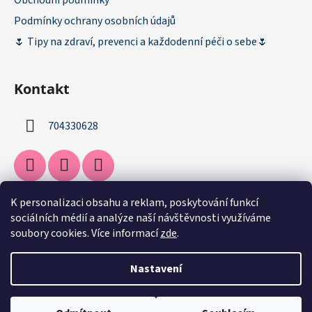
Obchodní podmínky
Podmínky ochrany osobních údajů
🌷 Tipy na zdraví, prevenci a každodenní péči o sebe🌷
Kontakt
704330628
K personalizaci obsahu a reklam, poskytování funkcí
Facebook
sociálních médií a analýze naší návštěvnosti využíváme
soubory cookies. Více informací
zde
.
Nastavení
Vytvořil Shoptet