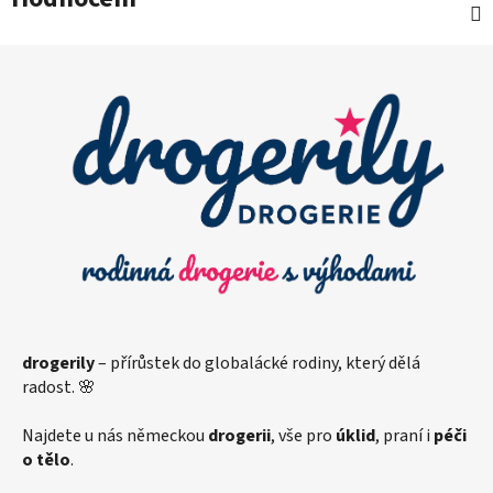
Z
á
p
a
t
í
drogerily
– přírůstek do globalácké rodiny, který dělá
radost. 🌸
Najdete u nás německou
drogerii
, vše pro
úklid
, praní i
péči
o tělo
.