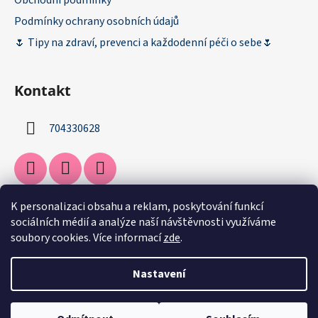
Obchodní podmínky
Podmínky ochrany osobních údajů
🌷 Tipy na zdraví, prevenci a každodenní péči o sebe🌷
Kontakt
704330628
K personalizaci obsahu a reklam, poskytování funkcí
Facebook
sociálních médií a analýze naší návštěvnosti využíváme
soubory cookies. Více informací
zde
.
Nastavení
Vytvořil Shoptet