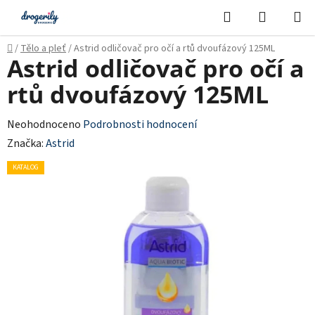
Přejít
Hledat
NÁKUPN
na
KOŠÍK
obsah
Domů
/
Tělo a pleť
/
Astrid odličovač pro očí a rtů dvoufázový 125ML
Astrid odličovač pro očí a
rtů dvoufázový 125ML
Průměrné
Neohodnoceno
Podrobnosti hodnocení
hodnocení
Značka:
Astrid
produktu
KATALOG
je
0,0
z
5
hvězdiček.