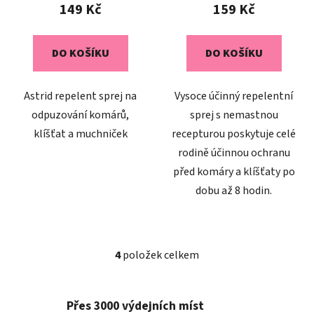
149 Kč
159 Kč
DO KOŠÍKU
DO KOŠÍKU
Astrid repelent sprej na
Vysoce účinný repelentní
odpuzování komárů,
sprej s nemastnou
klíšťat a muchniček
recepturou poskytuje celé
rodině účinnou ochranu
před komáry a klíšťaty po
dobu až 8 hodin.
4
položek celkem
O
v
l
Přes 3000 výdejních míst
á