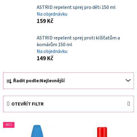
ASTRID repelent sprej pro děti 150 ml
Na objednávku
159 Kč
ASTRID repelent sprej proti klíšťatům a
komárům 150 ml
Na objednávku
149 Kč
Ř
Řadit podle:
Nejlevnější
a
z
e
OTEVŘÍT FILTR
n
í
V
p
AKCE
ý
r