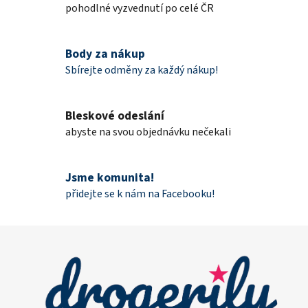
d
pohodlné vyzvednutí po celé ČR
a
c
í
Body za nákup
p
Sbírejte odměny za každý nákup!
r
v
k
Bleskové odeslání
y
abyste na svou objednávku nečekali
v
ý
p
Jsme komunita!
i
přidejte se k nám na Facebooku!
s
u
Z
á
p
a
t