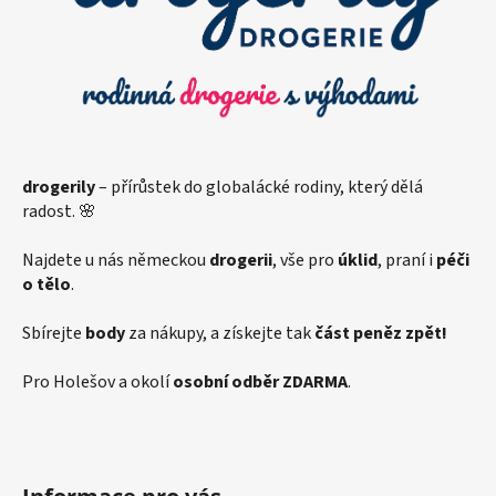
í
drogerily
– přírůstek do globalácké rodiny, který dělá
radost. 🌸
Najdete u nás německou
drogerii
, vše pro
úklid
, praní i
péči
o tělo
.
Sbírejte
body
za nákupy, a získejte tak
část peněz zpět!
Pro Holešov a okolí
osobní odběr ZDARMA
.