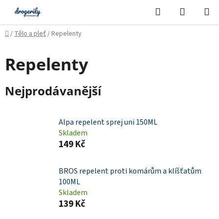
Přejít
Hledat
NÁKUPN
na
KOŠÍK
obsah
Domů
/
Tělo a pleť
/
Repelenty
Repelenty
Nejprodávanější
Alpa repelent sprej uni 150ML
Skladem
149 Kč
BROS repelent proti komárům a klíšťatům
100ML
Skladem
139 Kč