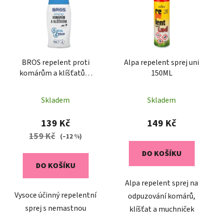
p
o
i
d
s
u
p
k
r
t
o
BROS repelent proti
Alpa repelent sprej uni
ů
komárům a klíšťatům
150ML
d
100ML
u
k
Skladem
Skladem
t
139 Kč
149 Kč
ů
159 Kč
(–12 %)
DO KOŠÍKU
DO KOŠÍKU
Alpa repelent sprej na
Vysoce účinný repelentní
odpuzování komárů,
sprej s nemastnou
klíšťat a muchniček