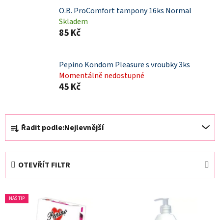
O.B. ProComfort tampony 16ks Normal
Skladem
85 Kč
Pepino Kondom Pleasure s vroubky 3ks
Momentálně nedostupné
45 Kč
Ř
Řadit podle:
Nejlevnější
a
z
e
OTEVŘÍT FILTR
n
í
V
p
NÁŠ TIP
ý
r