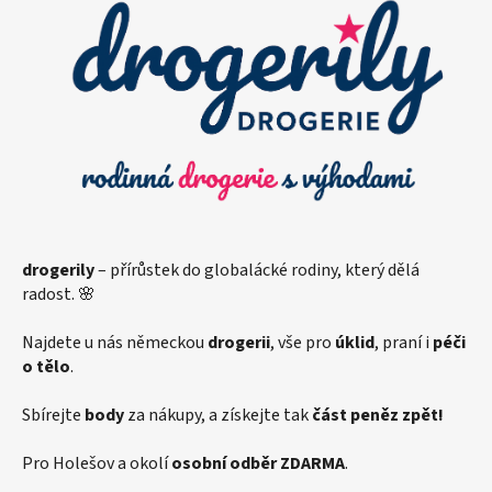
p
a
t
í
drogerily
– přírůstek do globalácké rodiny, který dělá
radost. 🌸
Najdete u nás německou
drogerii
, vše pro
úklid
, praní i
péči
o tělo
.
Sbírejte
body
za nákupy, a získejte tak
část peněz zpět!
Pro Holešov a okolí
osobní odběr ZDARMA
.