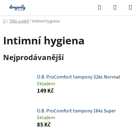
Přejít
Hledat
NÁKUPN
na
KOŠÍK
obsah
Domů
/
Tělo a pleť
/
Intimní hygiena
Intimní hygiena
Nejprodávanější
O.B. ProComfort tampony 32ks Normal
Skladem
149 Kč
O.B. ProComfort tampony 16ks Super
Skladem
85 Kč