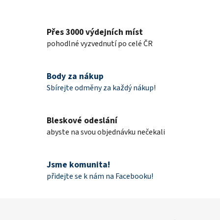
O
v
l
Přes 3000 výdejních míst
á
d
pohodlné vyzvednutí po celé ČR
a
c
í
Body za nákup
p
Sbírejte odměny za každý nákup!
r
v
k
Bleskové odeslání
y
abyste na svou objednávku nečekali
v
ý
p
Jsme komunita!
i
přidejte se k nám na Facebooku!
s
u
Z
á