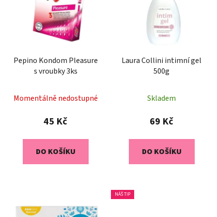
p
o
i
d
s
u
p
k
r
t
o
Pepino Kondom Pleasure
Laura Collini intimní gel
ů
s vroubky 3ks
500g
d
u
k
Momentálně nedostupné
Skladem
t
45 Kč
69 Kč
ů
DO KOŠÍKU
DO KOŠÍKU
NÁŠ TIP