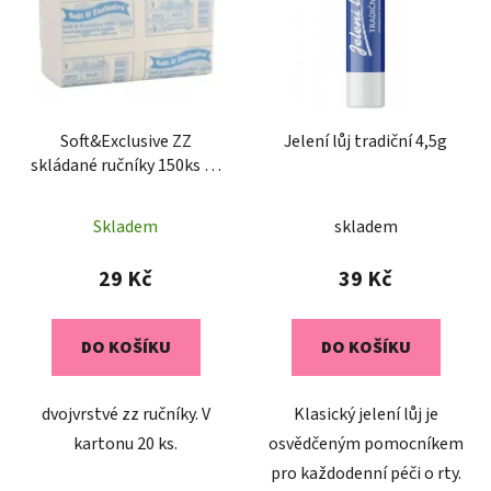
p
o
i
d
s
u
p
k
r
t
o
Soft&Exclusive ZZ
Jelení lůj tradiční 4,5g
ů
skládané ručníky 150ks 2V
d
bílé
u
k
Skladem
skladem
t
29 Kč
39 Kč
ů
DO KOŠÍKU
DO KOŠÍKU
dvojvrstvé zz ručníky. V
Klasický jelení lůj je
kartonu 20 ks.
osvědčeným pomocníkem
pro každodenní péči o rty.