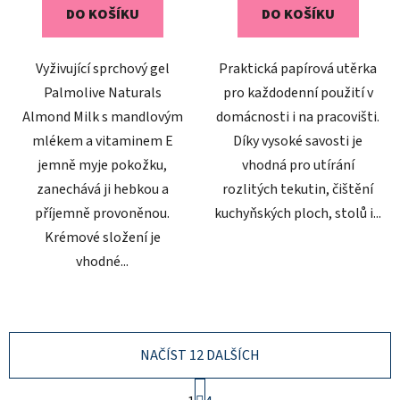
DO KOŠÍKU
DO KOŠÍKU
Vyživující sprchový gel
Praktická papírová utěrka
Palmolive Naturals
pro každodenní použití v
Almond Milk s mandlovým
domácnosti i na pracovišti.
mlékem a vitaminem E
Díky vysoké savosti je
jemně myje pokožku,
vhodná pro utírání
zanechává ji hebkou a
rozlitých tekutin, čištění
příjemně provoněnou.
kuchyňských ploch, stolů i...
Krémové složení je
vhodné...
NAČÍST 12 DALŠÍCH
S