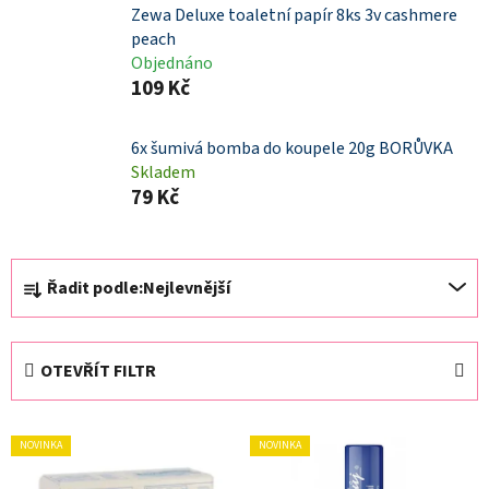
Zewa Deluxe toaletní papír 8ks 3v cashmere
peach
Objednáno
109 Kč
6x šumivá bomba do koupele 20g BORŮVKA
Skladem
79 Kč
Ř
Řadit podle:
Nejlevnější
a
z
e
OTEVŘÍT FILTR
n
í
V
p
NOVINKA
NOVINKA
ý
r