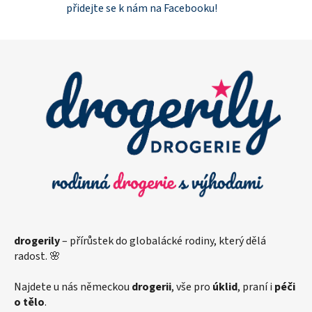
přidejte se k nám na Facebooku!
Z
á
p
a
t
í
drogerily
– přírůstek do globalácké rodiny, který dělá
radost. 🌸
Najdete u nás německou
drogerii
, vše pro
úklid
, praní i
péči
o tělo
.