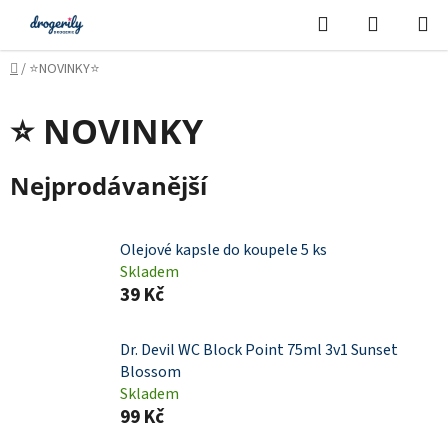
Přejít
Hledat
NÁKUPN
na
KOŠÍK
obsah
Domů
/
⭐NOVINKY⭐
⭐ NOVINKY
Nejprodávanější
Olejové kapsle do koupele 5 ks
Skladem
39 Kč
Dr. Devil WC Block Point 75ml 3v1 Sunset
Blossom
Skladem
99 Kč