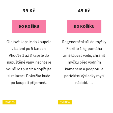
39 Kč
49 Kč
DO KOŠÍKU
DO KOŠÍKU
Olejové kapsle do koupele
Regenerační sůl do myčky
v balení po 5 kusech.
Fiorillo 1 kg pomáhá
Vhoďte 1 až 3 kapsle do
změkčovat vodu, chránit
napuštěné vany, nechte je
myčku před vodním
volně rozpustit a dopřejte
kamenem a podporuje
si relaxaci. Pokožka bude
perfektní výsledky mytí
po koupeli příjemně...
nádobí. ...
NOVINKA
NOVINKA