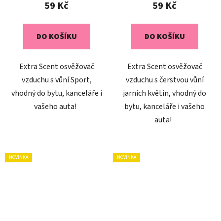
59 Kč
59 Kč
DO KOŠÍKU
DO KOŠÍKU
Extra Scent osvěžovač
Extra Scent osvěžovač
vzduchu s vůní Sport,
vzduchu s čerstvou vůní
vhodný do bytu, kanceláře i
jarních květin, vhodný do
vašeho auta!
bytu, kanceláře i vašeho
auta!
NOVINKA
NOVINKA