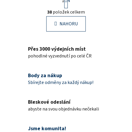
1
t
4
r
O
á
38
položek celkem
v
n
l
k
NAHORU
á
o
d
v
a
á
c
n
Přes 3000 výdejních míst
í
í
pohodlné vyzvednutí po celé ČR
p
r
v
Body za nákup
k
Sbírejte odměny za každý nákup!
y
v
ý
Bleskové odeslání
p
abyste na svou objednávku nečekali
i
s
u
Jsme komunita!