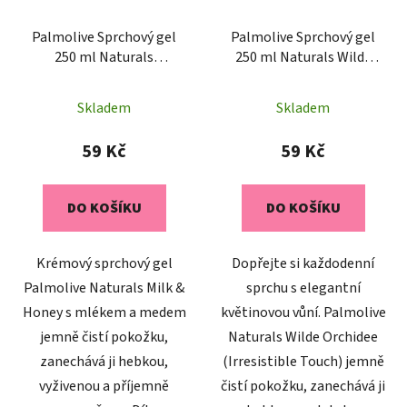
Palmolive Sprchový gel
Palmolive Sprchový gel
250 ml Naturals
250 ml Naturals Wilde
Milk&Honey
Orchidee (Irresistible
Touch)
Skladem
Skladem
59 Kč
59 Kč
DO KOŠÍKU
DO KOŠÍKU
Krémový sprchový gel
Dopřejte si každodenní
Palmolive Naturals Milk &
sprchu s elegantní
Honey s mlékem a medem
květinovou vůní. Palmolive
jemně čistí pokožku,
Naturals Wilde Orchidee
zanechává ji hebkou,
(Irresistible Touch) jemně
vyživenou a příjemně
čistí pokožku, zanechává ji