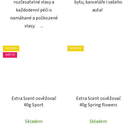
rozčesatelné vlasy a
bytu, kanceláře i vašeho
každodenní péči o
auta!
namáhané a poškozené
vlasy. ...
NOVINKA
NOVINKA
NÁŠ TIP
Extra Scent osvěžovač
Extra Scent osvěžovač
40g Sport
40g Spring flowers
Skladem
Skladem