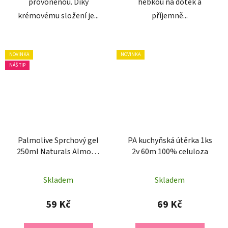
provoněnou. Díky
hebkou na dotek a
krémovému složení je...
příjemně...
NOVINKA
NOVINKA
NÁŠ TIP
Palmolive Sprchový gel
PA kuchyňská útěrka 1ks
250ml Naturals Almond
2v 60m 100% celuloza
Milk vyživující
Skladem
Skladem
59 Kč
69 Kč