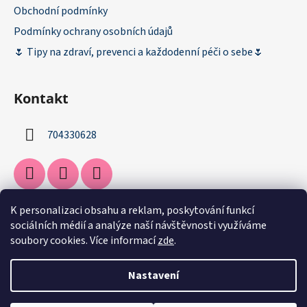
Obchodní podmínky
Podmínky ochrany osobních údajů
🌷 Tipy na zdraví, prevenci a každodenní péči o sebe🌷
Kontakt
704330628
K personalizaci obsahu a reklam, poskytování funkcí
Facebook
sociálních médií a analýze naší návštěvnosti využíváme
soubory cookies. Více informací
zde
.
Nastavení