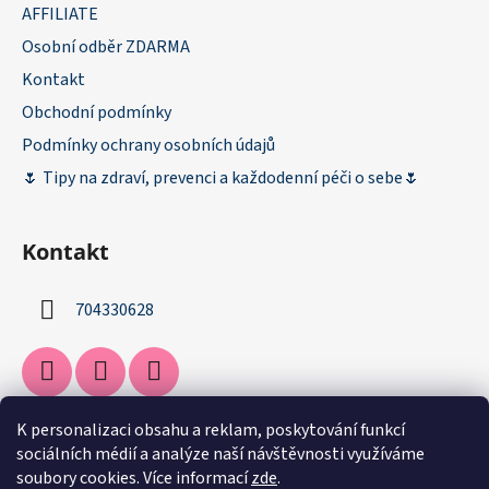
AFFILIATE
Osobní odběr ZDARMA
Kontakt
Obchodní podmínky
Podmínky ochrany osobních údajů
🌷 Tipy na zdraví, prevenci a každodenní péči o sebe🌷
Kontakt
704330628
K personalizaci obsahu a reklam, poskytování funkcí
Facebook
sociálních médií a analýze naší návštěvnosti využíváme
soubory cookies. Více informací
zde
.