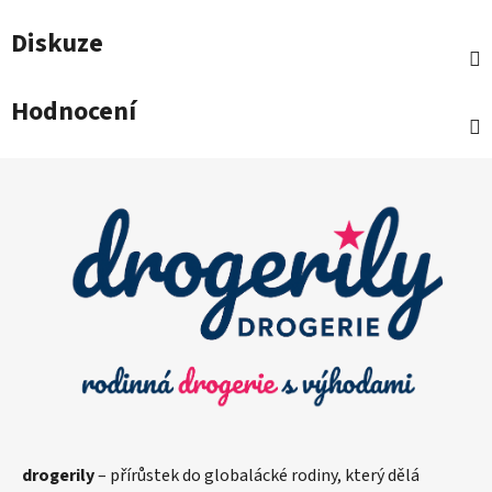
Diskuze
Hodnocení
Z
á
p
a
t
í
drogerily
– přírůstek do globalácké rodiny, který dělá