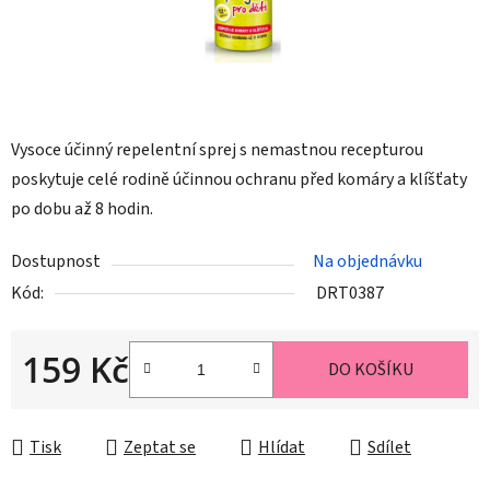
Vysoce účinný repelentní sprej s nemastnou recepturou
poskytuje celé rodině účinnou ochranu před komáry a klíšťaty
po dobu až 8 hodin.
Dostupnost
Na objednávku
Kód:
DRT0387
159 Kč
DO KOŠÍKU
Měrná cena:
Tisk
Zeptat se
Hlídat
Sdílet