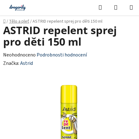
Přejít
Hledat
NÁKUPN
na
KOŠÍK
obsah
Domů
/
Tělo a pleť
/
ASTRID repelent sprej pro děti 150 ml
ASTRID repelent sprej
pro děti 150 ml
Průměrné
Neohodnoceno
Podrobnosti hodnocení
hodnocení
Značka:
Astrid
produktu
je
0,0
z
5
hvězdiček.