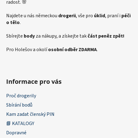
radost. 🌸
Najdete u nás německou
drogerii
, vše pro
úklid
, praní i
péči
o tělo
.
Sbírejte
body
za nákupy, a získejte tak
část peněz zpět!
Pro Holešov a okolí
osobní odběr ZDARMA
.
Informace pro vás
Proč drogerily
Sbírání bodů
Kam zadat členský PIN
📘 KATALOGY
Dopravné