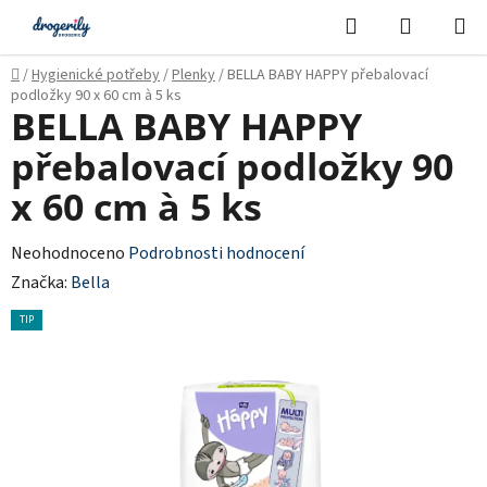
Přejít
Hledat
NÁKUPN
na
KOŠÍK
obsah
Domů
/
Hygienické potřeby
/
Plenky
/
BELLA BABY HAPPY přebalovací
podložky 90 x 60 cm à 5 ks
BELLA BABY HAPPY
přebalovací podložky 90
x 60 cm à 5 ks
Průměrné
Neohodnoceno
Podrobnosti hodnocení
hodnocení
Značka:
Bella
produktu
TIP
je
0,0
z
5
hvězdiček.