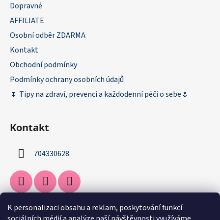
Dopravné
AFFILIATE
Osobní odběr ZDARMA
Kontakt
Obchodní podmínky
Podmínky ochrany osobních údajů
🌷 Tipy na zdraví, prevenci a každodenní péči o sebe🌷
Kontakt
704330628
K personalizaci obsahu a reklam, poskytování funkcí
Facebook
sociálních médií a analýze naší návštěvnosti využíváme