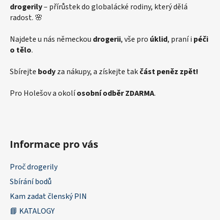
drogerily
– přírůstek do globalácké rodiny, který dělá
radost. 🌸
Najdete u nás německou
drogerii
, vše pro
úklid
, praní i
péči
o tělo
.
Sbírejte
body
za nákupy, a získejte tak
část peněz zpět!
Pro Holešov a okolí
osobní odběr ZDARMA
.
Informace pro vás
Proč drogerily
Sbírání bodů
Kam zadat členský PIN
📘 KATALOGY