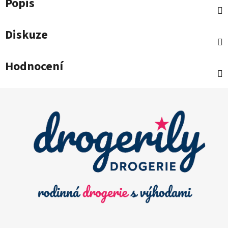
Popis
Diskuze
Hodnocení
Z
á
p
a
t
í