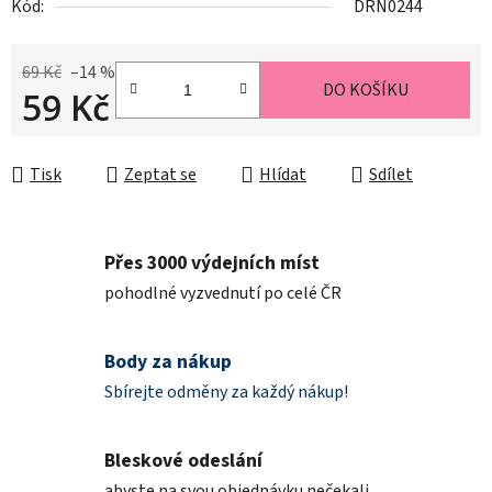
Kód:
DRN0244
69 Kč
–14 %
DO KOŠÍKU
59 Kč
Měrná cena:
Tisk
Zeptat se
Hlídat
Sdílet
Přes 3000 výdejních míst
pohodlné vyzvednutí po celé ČR
Body za nákup
Sbírejte odměny za každý nákup!
Bleskové odeslání
abyste na svou objednávku nečekali