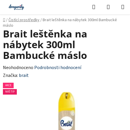
Přejít
Hledat
NÁKUPN
na
KOŠÍK
obsah
Domů
/
Čistící prostředky
/
Brait leštěnka na nábytek 300ml Bambucké
máslo
Brait leštěnka na
nábytek 300ml
Bambucké máslo
Průměrné
Neohodnoceno
Podrobnosti hodnocení
hodnocení
Značka:
brait
produktu
AKCE
je
NÁŠ TIP
0,0
z
5
hvězdiček.