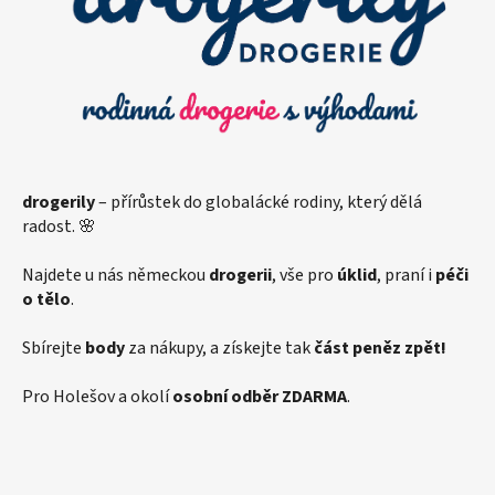
t
í
drogerily
– přírůstek do globalácké rodiny, který dělá
radost. 🌸
Najdete u nás německou
drogerii
, vše pro
úklid
, praní i
péči
o tělo
.
Sbírejte
body
za nákupy, a získejte tak
část peněz zpět!
Pro Holešov a okolí
osobní odběr ZDARMA
.