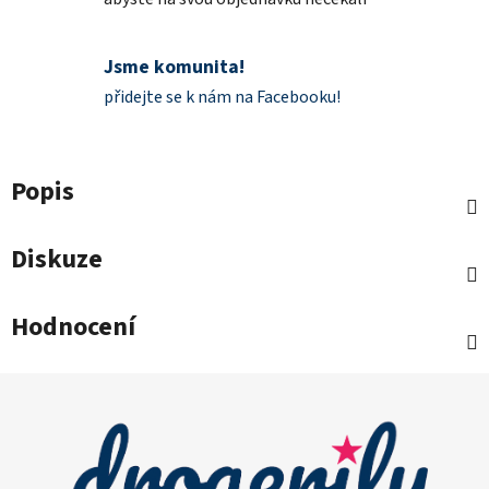
Jsme komunita!
přidejte se k nám na Facebooku!
Popis
Diskuze
Hodnocení
Z
á
p
a