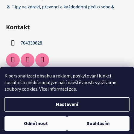
🌷 Tipy na zdraví, prevenci a každodenní péči o sebe🌷
Kontakt
704330628
K personalizaci obsahu a reklam, poskytování funkcí
Facebook
sociálních médií a analýze naší návštěvnosti využíváme
soubory cookies. Více informací
zde
.
Nastavení
Vytvořil Shoptet
Odmítnout
Souhlasím
Copyright 2026
drogerily
. Všechna práva vyhrazena.
Upravit
nastavení cookies