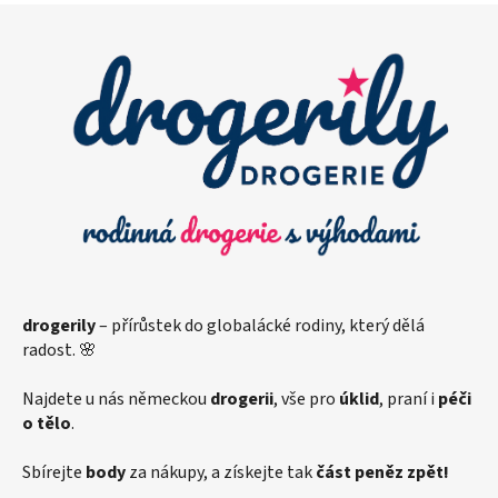
Z
á
p
a
t
í
drogerily
– přírůstek do globalácké rodiny, který dělá
radost. 🌸
Najdete u nás německou
drogerii
, vše pro
úklid
, praní i
péči
o tělo
.
Sbírejte
body
za nákupy, a získejte tak
část peněz zpět!