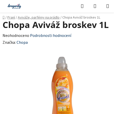
Přejít
Hledat
NÁKUPN
na
KOŠÍK
obsah
Domů
/
Praní
/
Aviváže, parfémy na prádlo
/
Chopa Aviváž broskev 1L
Chopa Aviváž broskev 1L
Průměrné
Neohodnoceno
Podrobnosti hodnocení
hodnocení
Značka:
Chopa
produktu
je
0,0
z
5
hvězdiček.