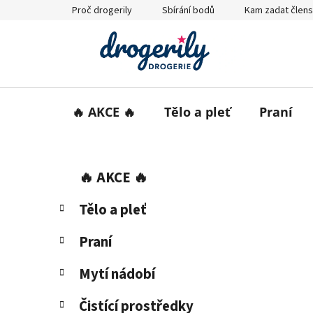
Přejít
Proč drogerily
Sbírání bodů
Kam zadat člens
na
obsah
🔥 AKCE 🔥
Tělo a pleť
Praní
P
K
Přeskočit
🔥 AKCE 🔥
a
o
kategorie
t
s
Tělo a pleť
e
t
g
r
Praní
o
a
r
Mytí nádobí
i
n
e
n
Čistící prostředky