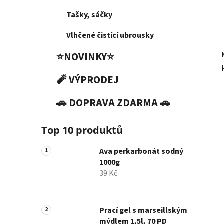
Tašky, sáčky
Vlhčené čistící ubrousky
⭐NOVINKY⭐
🧨 VÝPRODEJ
🚗 DOPRAVA ZDARMA 🚗
Top 10 produktů
Ava perkarbonát sodný
1000g
39 Kč
Prací gel s marseillským
mýdlem 1,5l, 70 PD