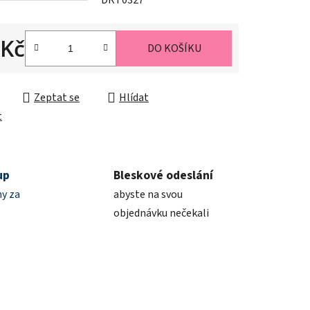
DRT0327
 Kč
DO KOŠÍKU
ek.
cena:
Zeptat se
Hlídat
t
up
Bleskové odeslání
y za
abyste na svou
objednávku nečekali