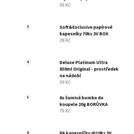
59 Kč
Soft&Exclusive papírové
kapesníky 70ks 3V BOX
29 Kč
Deluxe Platinum Ultra
850ml Original - prostředek
na nádobí
59 Kč
6x šumivá bomba do
koupele 20g BORŮVKA
79 Kč
PA kapesníčky @10ks 3V