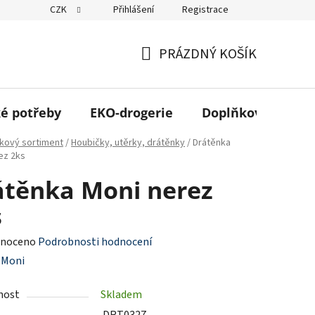
CZK
Přihlášení
Registrace
 odběr ZDARMA
Kontakt
Obchodní podmínky
Podmínky 
PRÁZDNÝ KOŠÍK
NÁKUPNÍ
KOŠÍK
é potřeby
EKO-drogerie
Doplňkový sortim
kový sortiment
/
Houbičky, utěrky, drátěnky
/
Drátěnka
ez 2ks
átěnka Moni nerez
s
né
noceno
Podrobnosti hodnocení
ení
:
Moni
tu
nost
Skladem