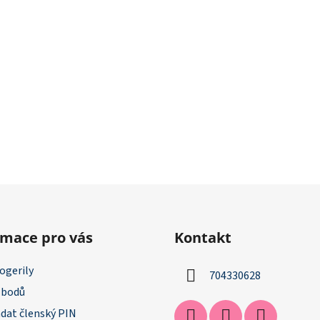
rmace pro vás
Kontakt
ogerily
704330628
 bodů
dat členský PIN