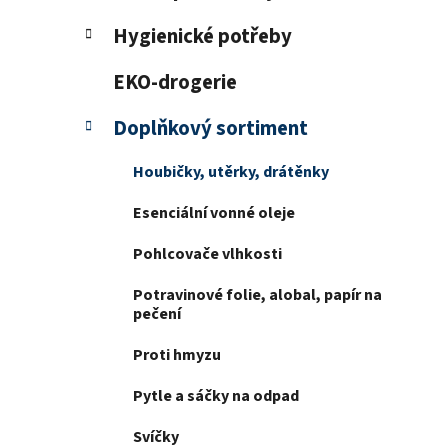
í
p
Hygienické potřeby
a
n
EKO-drogerie
e
Doplňkový sortiment
l
Houbičky, utěrky, drátěnky
Esenciální vonné oleje
Pohlcovače vlhkosti
Potravinové folie, alobal, papír na
pečení
Proti hmyzu
Pytle a sáčky na odpad
Svíčky