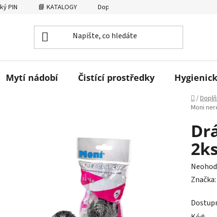
ký PIN
📘 KATALOGY
Dopravné
AFFILIATE
Osobní
Mytí nádobí
Čistící prostředky
Hygienick
Domů
/
Doplň
Moni ner
Dr
2k
Průměr
Neohod
hodnoc
Značka
produk
Dostup
je