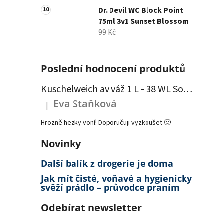
Dr. Devil WC Block Point
75ml 3v1 Sunset Blossom
99 Kč
Poslední hodnocení produktů
Kuschelweich aviváž 1 L - 38 WL Sommerwind - modrá
Eva Staňková
|
Hodnocení produktu je 5 z 5 hvězdiček.
Hrozně hezky voní! Doporučuji vyzkoušet 🙂
Novinky
Další balík z drogerie je doma
Jak mít čisté, voňavé a hygienicky
svěží prádlo – průvodce praním
Odebírat newsletter