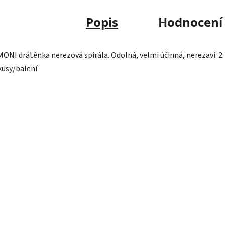
Popis
Hodnocení
MONI drátěnka nerezová spirála. Odolná, velmi účinná, nerezaví. 2
kusy/balení