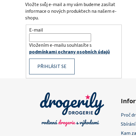
Vložte svůj e-mail a my vám budeme zasílat
informace o nových produktech na našem e-
shopu.
E-mail
Vložením e-mailu souhlasíte s
podmínkami ochrany osobních údajů
PŘIHLÁSIT SE
Z
á
Info
p
a
Proč dr
t
Sbírání
í
Kam za