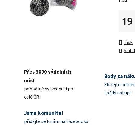
Kód:
0,0
z
5
19
hvězdič
Měrná 
Tisk
Sdíle
Přes 3000 výdejních
Body za nák
míst
Sbírejte odměn
pohodlné vyzvednutí po
každý nákup!
celé ČR
Jsme komunita!
přidejte se k nám na Facebooku!