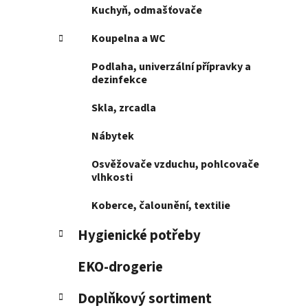
p
Kuchyň, odmašťovače
a
Koupelna a WC
n
e
Podlaha, univerzální přípravky a
l
dezinfekce
Skla, zrcadla
Nábytek
Osvěžovače vzduchu, pohlcovače
vlhkosti
Koberce, čalounění, textilie
Hygienické potřeby
EKO-drogerie
Doplňkový sortiment