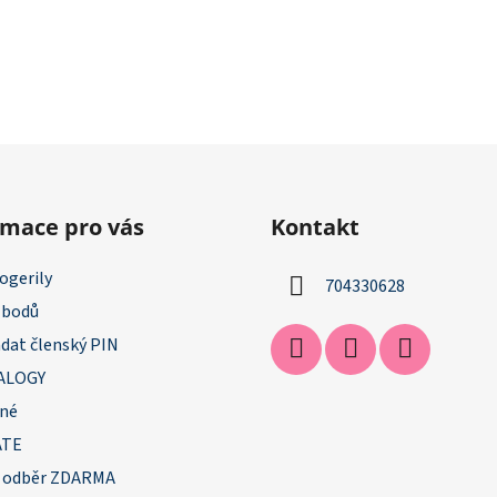
rmace pro vás
Kontakt
ogerily
704330628
 bodů
dat členský PIN
ALOGY
né
ATE
 odběr ZDARMA