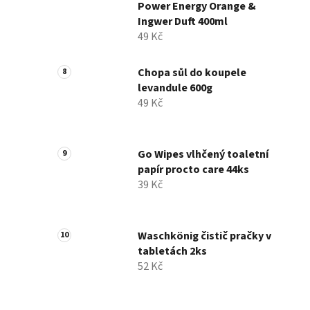
Power Energy Orange &
Ingwer Duft 400ml
49 Kč
Chopa sůl do koupele
levandule 600g
49 Kč
Go Wipes vlhčený toaletní
papír procto care 44ks
39 Kč
Waschkönig čistič pračky v
tabletách 2ks
52 Kč