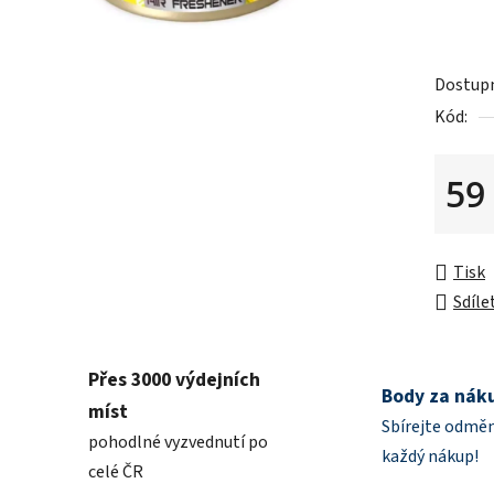
z
5
hvězdič
Dostup
Kód:
59
Měrná 
Tisk
Sdíle
Přes 3000 výdejních
Body za nák
míst
Sbírejte odměn
pohodlné vyzvednutí po
každý nákup!
celé ČR