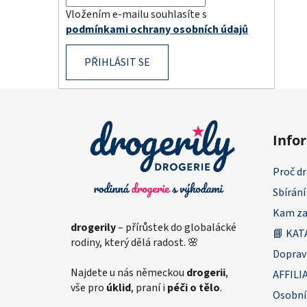
Vložením e-mailu souhlasíte s
podmínkami ochrany osobních údajů
PŘIHLÁSIT SE
Z
á
Info
p
a
Proč dr
t
Sbírání
í
Kam za
drogerily
– přírůstek do globalácké
📘 KAT
rodiny, který dělá radost. 🌸
Doprav
Najdete u nás německou
drogerii
,
AFFILI
vše pro
úklid
, praní i
péči o tělo
.
Osobní