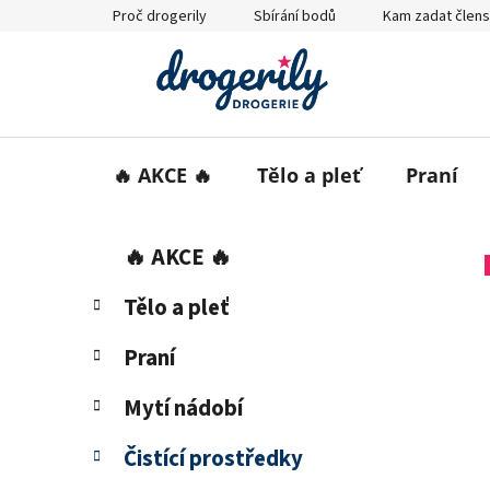
Přejít
Proč drogerily
Sbírání bodů
Kam zadat člens
na
obsah
🔥 AKCE 🔥
Tělo a pleť
Praní
P
K
Přeskočit
🔥 AKCE 🔥
a
o
kategorie
t
s
Tělo a pleť
e
t
g
r
Praní
o
a
r
Mytí nádobí
i
n
e
n
Čistící prostředky
í