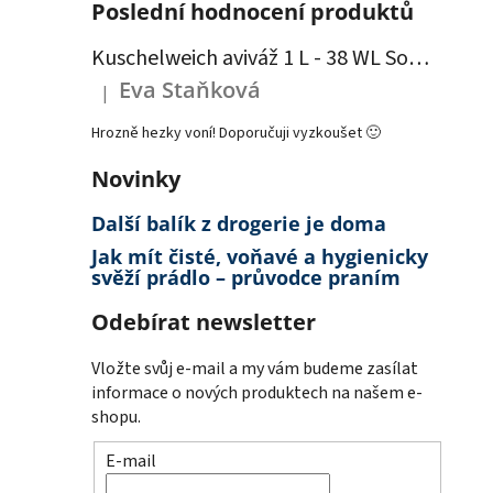
Poslední hodnocení produktů
Kuschelweich aviváž 1 L - 38 WL Sommerwind - modrá
Eva Staňková
|
Hodnocení produktu je 5 z 5 hvězdiček.
Hrozně hezky voní! Doporučuji vyzkoušet 🙂
Novinky
Další balík z drogerie je doma
Jak mít čisté, voňavé a hygienicky
svěží prádlo – průvodce praním
Odebírat newsletter
Vložte svůj e-mail a my vám budeme zasílat
informace o nových produktech na našem e-
shopu.
E-mail