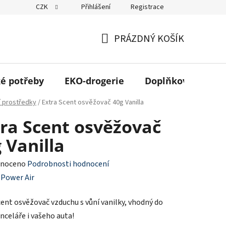
CZK
Přihlášení
Registrace
 odběr ZDARMA
Kontakt
Obchodní podmínky
Podmínky 
PRÁZDNÝ KOŠÍK
NÁKUPNÍ
KOŠÍK
é potřeby
EKO-drogerie
Doplňkový sortim
cí prostředky
/
Extra Scent osvěžovač 40g Vanilla
ra Scent osvěžovač
 Vanilla
né
noceno
Podrobnosti hodnocení
ení
:
Power Air
tu
cent osvěžovač vzduchu s vůní vanilky, vhodný do
nceláře i vašeho auta!