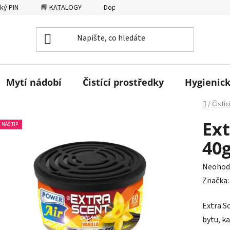
ký PIN
📘 KATALOGY
Dopravné
AFFILIATE
Osobní
Mytí nádobí
Čistící prostředky
Hygienick
Domů
/
Čistí
Ext
NÁŠ TIP
40g
Průměr
Neohod
hodnoc
Značka
produk
Extra S
je
bytu, ka
0,0