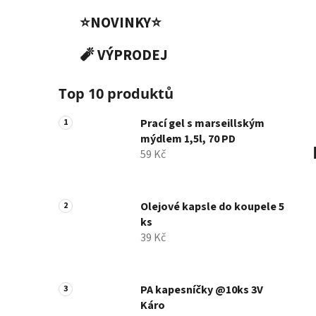
⭐NOVINKY⭐
🧨 VÝPRODEJ
Top 10 produktů
Prací gel s marseillským
mýdlem 1,5l, 70 PD
59 Kč
Olejové kapsle do koupele 5
ks
39 Kč
PA kapesníčky @10ks 3V
Káro