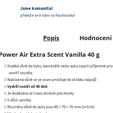
Jsme komunita!
přidejte se k nám na Facebooku!
Popis
Hodnocení
Power Air Extra Scent Vanilla 40 g
Sladká vůně do bytu, kanceláře nebo auta zajistí příjemné pro
uvnitř vozidla
Nabízená vůně se ve voze umisťuje do držáku nápojů
Vydrží vonět až
45
dnů
Je dodávána ve tvaru drobné plechovky
S vůní: vanilka
Rozměry vůně do auta jsou 40 × 70 × 70 mm (v×š×h)