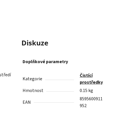
Diskuze
Doplňkové parametry
středí
Čistící
Kategorie
prostředky
Hmotnost
0.15 kg
8595600911
EAN
952