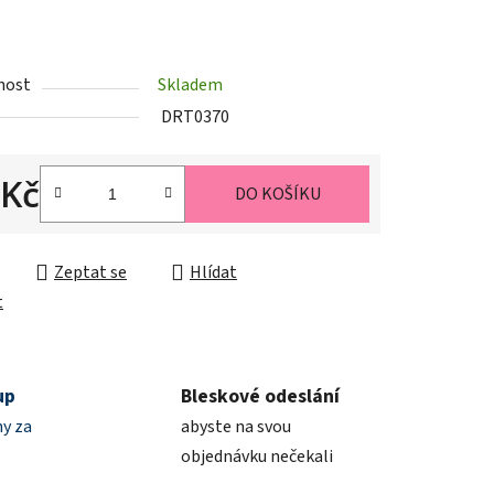
ek.
nost
Skladem
DRT0370
 Kč
DO KOŠÍKU
cena:
Zeptat se
Hlídat
t
up
Bleskové odeslání
y za
abyste na svou
objednávku nečekali