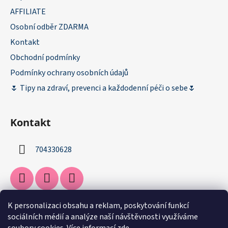
AFFILIATE
Osobní odběr ZDARMA
Kontakt
Obchodní podmínky
Podmínky ochrany osobních údajů
🌷 Tipy na zdraví, prevenci a každodenní péči o sebe🌷
Kontakt
704330628
K personalizaci obsahu a reklam, poskytování funkcí
Facebook
sociálních médií a analýze naší návštěvnosti využíváme