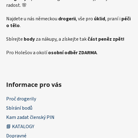
radost. 🌸
Najdete u nás německou
drogerii
, vše pro
úklid
, praní i
péči
o tělo
.
Sbírejte
body
za nákupy, a získejte tak
část peněz zpět!
Pro Holešov a okolí
osobní odběr ZDARMA
.
Informace pro vás
Proč drogerily
Sbírání bodů
Kam zadat členský PIN
📘 KATALOGY
Dopravné