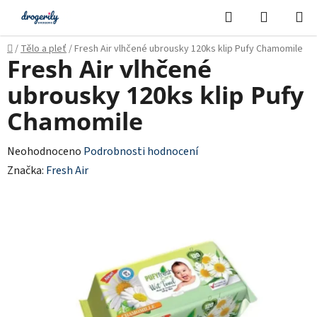
Přejít
Hledat
NÁKUPN
na
KOŠÍK
obsah
Domů
/
Tělo a pleť
/
Fresh Air vlhčené ubrousky 120ks klip Pufy Chamomile
Fresh Air vlhčené
ubrousky 120ks klip Pufy
Chamomile
Průměrné
Neohodnoceno
Podrobnosti hodnocení
hodnocení
Značka:
Fresh Air
produktu
je
0,0
z
5
hvězdiček.