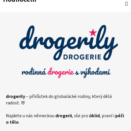
Z
á
p
a
t
í
drogerily
– přírůstek do globalácké rodiny, který dělá
radost. 🌸
Najdete u nás německou
drogerii
, vše pro
úklid
, praní i
péči
o tělo
.