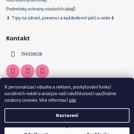
Obchodní podmínky
Podmínky ochrany osobních údajů
🌷 Tipy na zdraví, prevenci a každodenní péči o sebe🌷
Kontakt
704330628
K personalizaci obsahu a reklam, poskytování funkcí
Facebook
sociálních médií a analýze naší návštěvnosti využíváme
soubory cookies. Více informací
zde
.
Nastavení
Vytvořil Shoptet