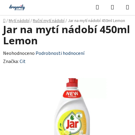
Přejít
Hledat
NÁKUPN
na
KOŠÍK
obsah
Domů
/
Mytí nádobí
/
Ruční mytí nádobí
/
Jar na mytí nádobí 450ml Lemon
Jar na mytí nádobí 450ml
Lemon
Průměrné
Neohodnoceno
Podrobnosti hodnocení
hodnocení
Značka:
Cit
produktu
je
0,0
z
5
hvězdiček.