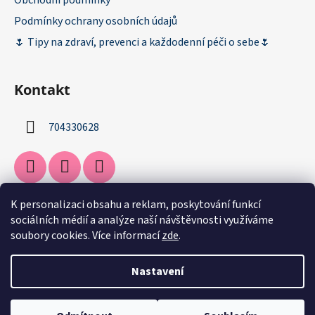
Obchodní podmínky
Podmínky ochrany osobních údajů
🌷 Tipy na zdraví, prevenci a každodenní péči o sebe🌷
Kontakt
704330628
K personalizaci obsahu a reklam, poskytování funkcí
Facebook
sociálních médií a analýze naší návštěvnosti využíváme
soubory cookies. Více informací
zde
.
Nastavení
Vytvořil Shoptet