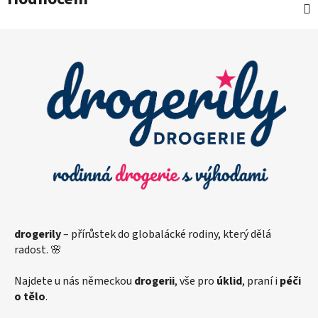
Z
á
p
a
t
í
drogerily
– přírůstek do globalácké rodiny, který dělá
radost. 🌸
Najdete u nás německou
drogerii
, vše pro
úklid
, praní i
péči
o tělo
.