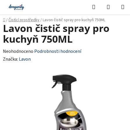
Přejít
Hledat
NÁKUPN
na
KOŠÍK
obsah
Domů
/
Čistící prostředky
/
Lavon čistič spray pro kuchyň 750ML
Lavon čistič spray pro
kuchyň 750ML
Průměrné
Neohodnoceno
Podrobnosti hodnocení
hodnocení
Značka:
Lavon
produktu
je
0,0
z
5
hvězdiček.