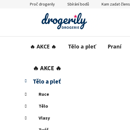
Přejít
Proč drogerily
Sbírání bodů
Kam zadat člens
na
obsah
🔥 AKCE 🔥
Tělo a pleť
Praní
P
K
Přeskočit
🔥 AKCE 🔥
a
o
kategorie
t
s
Tělo a pleť
e
t
g
r
Ruce
o
a
r
Tělo
i
n
e
n
Vlasy
í