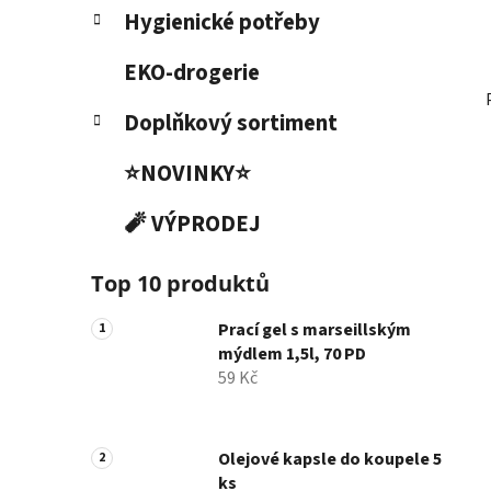
Hygienické potřeby
EKO-drogerie
Doplňkový sortiment
⭐NOVINKY⭐
🧨 VÝPRODEJ
Top 10 produktů
Prací gel s marseillským
mýdlem 1,5l, 70 PD
59 Kč
Olejové kapsle do koupele 5
ks