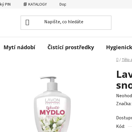
ký PIN
📘 KATALOGY
Dopravné
AFFILIATE
Osobní
Mytí nádobí
Čistící prostředky
Hygienick
Domů
/
Tělo 
La
sn
Průměr
Neohod
hodnoc
Značka
produk
Dostup
je
Kód:
0,0