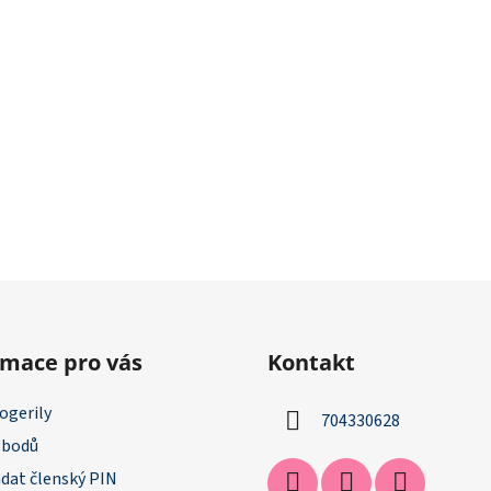
rmace pro vás
Kontakt
ogerily
704330628
 bodů
dat členský PIN