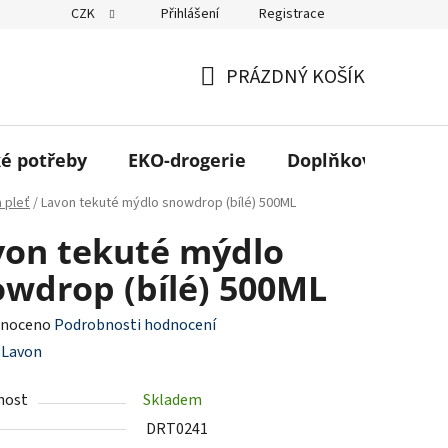
CZK
Přihlášení
Registrace
 odběr ZDARMA
Kontakt
Obchodní podmínky
Podmínky 
PRÁZDNÝ KOŠÍK
NÁKUPNÍ
KOŠÍK
é potřeby
EKO-drogerie
Doplňkový sortim
a pleť
/
Lavon tekuté mýdlo snowdrop (bílé) 500ML
von tekuté mýdlo
owdrop (bílé) 500ML
né
noceno
Podrobnosti hodnocení
ení
:
Lavon
tu
nost
Skladem
DRT0241