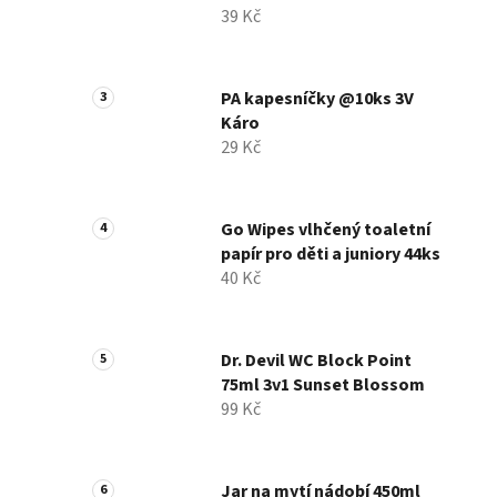
39 Kč
PA kapesníčky @10ks 3V
Káro
29 Kč
Go Wipes vlhčený toaletní
papír pro děti a juniory 44ks
40 Kč
Dr. Devil WC Block Point
75ml 3v1 Sunset Blossom
99 Kč
Jar na mytí nádobí 450ml