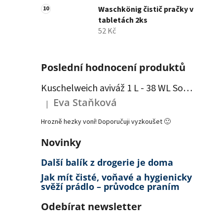
Waschkönig čistič pračky v
tabletách 2ks
52 Kč
Poslední hodnocení produktů
Kuschelweich aviváž 1 L - 38 WL Sommerwind - modrá
Eva Staňková
|
Hodnocení produktu je 5 z 5 hvězdiček.
Hrozně hezky voní! Doporučuji vyzkoušet 🙂
Novinky
Další balík z drogerie je doma
Jak mít čisté, voňavé a hygienicky
svěží prádlo – průvodce praním
Odebírat newsletter