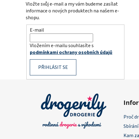
Vložte svůj e-mail a my vám budeme zasílat
informace o nových produktech na našem e-
shopu.
E-mail
Vložením e-mailu souhlasíte s
podmínkami ochrany osobních údajů
PŘIHLÁSIT SE
Z
á
Info
p
a
Proč dr
t
Sbírání
í
Kam za