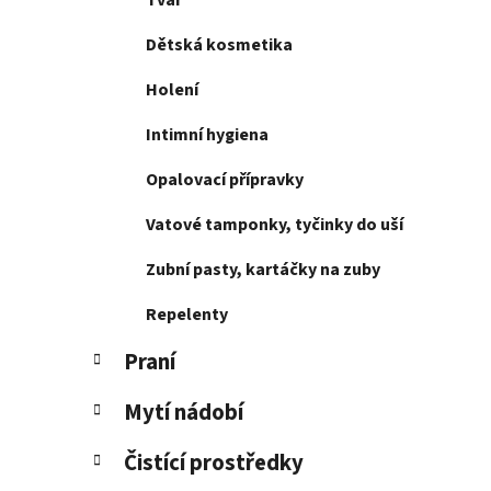
Tvář
p
a
Dětská kosmetika
n
Holení
e
l
Intimní hygiena
Opalovací přípravky
Vatové tamponky, tyčinky do uší
Zubní pasty, kartáčky na zuby
Repelenty
Praní
Mytí nádobí
Čistící prostředky