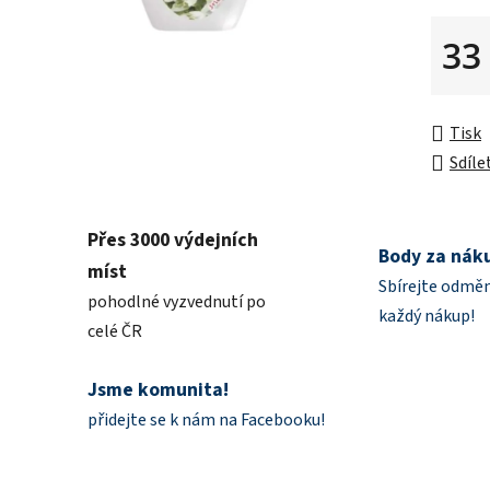
z
5
33
hvězdič
Měrná 
Tisk
Sdíle
Přes 3000 výdejních
Body za nák
míst
Sbírejte odměn
pohodlné vyzvednutí po
každý nákup!
celé ČR
Jsme komunita!
přidejte se k nám na Facebooku!