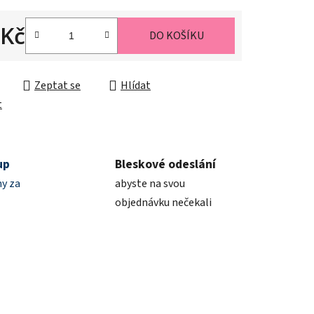
 Kč
DO KOŠÍKU
ek.
cena:
Zeptat se
Hlídat
t
up
Bleskové odeslání
y za
abyste na svou
objednávku nečekali