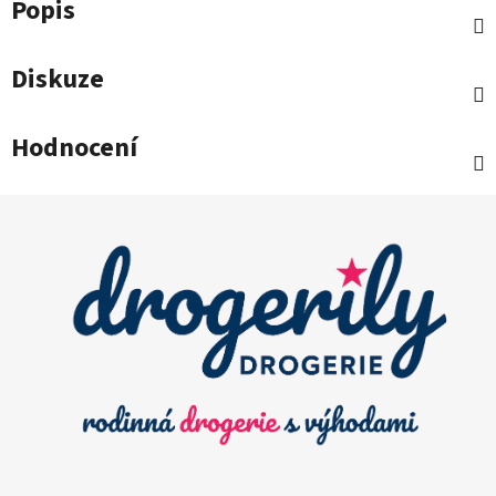
Popis
Diskuze
Hodnocení
Z
á
p
a
t
í