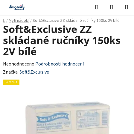
Přejít
Hledat
NÁKUPN
na
KOŠÍK
obsah
Domů
/
Mytí nádobí
/
Soft&Exclusive ZZ skládané ručníky 150ks 2V bílé
Soft&Exclusive ZZ
skládané ručníky 150ks
2V bílé
Průměrné
Neohodnoceno
Podrobnosti hodnocení
hodnocení
Značka:
Soft&Exclusive
produktu
NOVINKA
je
0,0
z
5
hvězdiček.