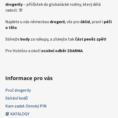
drogerily
– přírůstek do globalácké rodiny, který dělá
radost. 🌸
Najdete u nás německou
drogerii
, vše pro
úklid
, praní i
péči
o tělo
.
Sbírejte
body
za nákupy, a získejte tak
část peněz zpět!
Pro Holešov a okolí
osobní odběr ZDARMA
.
Informace pro vás
Proč drogerily
Sbírání bodů
Kam zadat členský PIN
📘 KATALOGY