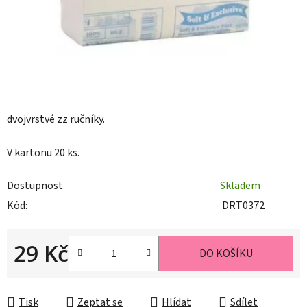
dvojvrstvé zz ručníky.
V kartonu 20 ks.
Dostupnost
Skladem
Kód:
DRT0372
29 Kč
DO KOŠÍKU
Měrná cena:
Tisk
Zeptat se
Hlídat
Sdílet