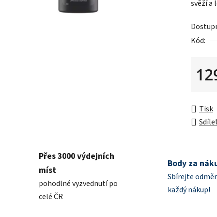
svěží a 
z
5
Dostup
hvězdič
Kód:
12
Měrná 
Tisk
Sdíle
Přes 3000 výdejních
Body za nák
míst
Sbírejte odměn
pohodlné vyzvednutí po
každý nákup!
celé ČR