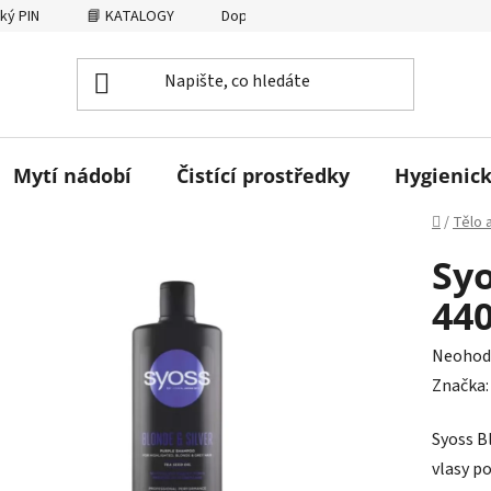
ký PIN
📘 KATALOGY
Dopravné
AFFILIATE
Osobní
Mytí nádobí
Čistící prostředky
Hygienick
Domů
/
Tělo 
Sy
44
Průměr
Neohod
hodnoc
Značka
produk
Syoss B
je
vlasy p
0,0