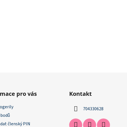
rmace pro vás
Kontakt
ogerily
704330628
 bodů
dat členský PIN