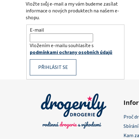
Vložte svůj e-mail a my vám budeme zasílat
informace o nových produktech na našem e-
shopu.
E-mail
Vložením e-mailu souhlasíte s
podmínkami ochrany osobních údajů
PŘIHLÁSIT SE
Z
á
Info
p
a
Proč dr
t
Sbírání
í
Kam za