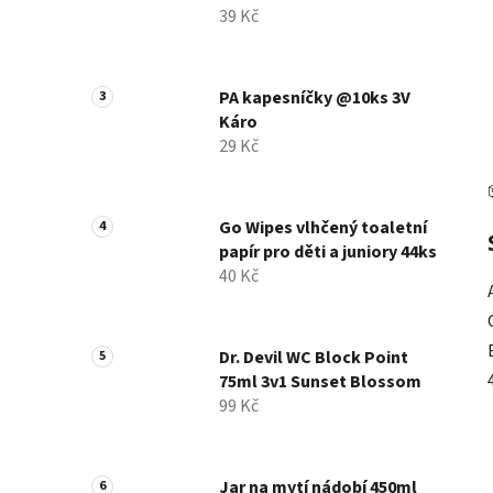
39 Kč
PA kapesníčky @10ks 3V
Káro
29 Kč
Go Wipes vlhčený toaletní
papír pro děti a juniory 44ks
40 Kč
Dr. Devil WC Block Point
75ml 3v1 Sunset Blossom
99 Kč
Jar na mytí nádobí 450ml