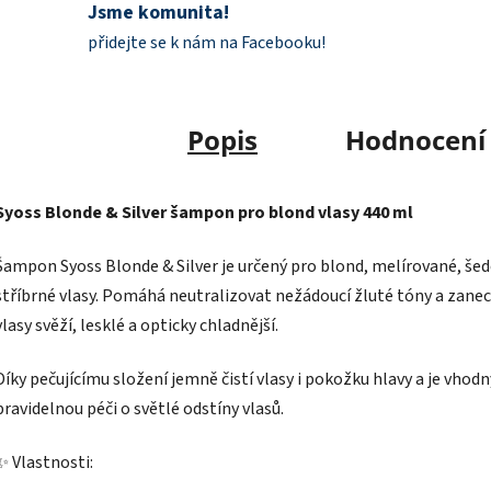
Jsme komunita!
přidejte se k nám na Facebooku!
Popis
Hodnocení
Syoss Blonde & Silver šampon pro blond vlasy 440 ml
Šampon Syoss Blonde & Silver je určený pro blond, melírované, šed
stříbrné vlasy. Pomáhá neutralizovat nežádoucí žluté tóny a zane
vlasy svěží, lesklé a opticky chladnější.
Díky pečujícímu složení jemně čistí vlasy i pokožku hlavy a je vhodn
pravidelnou péči o světlé odstíny vlasů.
✨ Vlastnosti: