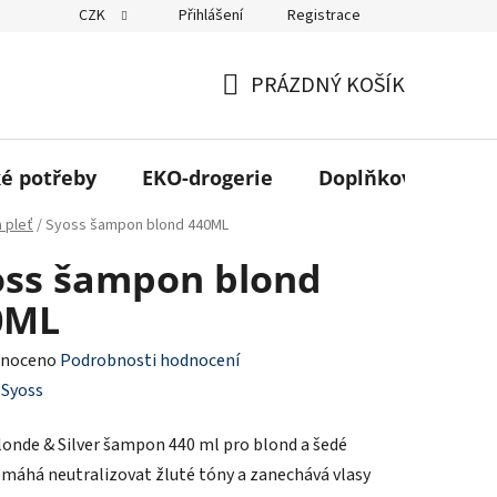
CZK
Přihlášení
Registrace
 odběr ZDARMA
Kontakt
Obchodní podmínky
Podmínky 
PRÁZDNÝ KOŠÍK
NÁKUPNÍ
KOŠÍK
é potřeby
EKO-drogerie
Doplňkový sortim
a pleť
/
Syoss šampon blond 440ML
oss šampon blond
0ML
né
noceno
Podrobnosti hodnocení
ení
:
Syoss
tu
londe & Silver šampon 440 ml pro blond a šedé
omáhá neutralizovat žluté tóny a zanechává vlasy