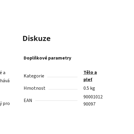
Diskuze
Doplňkové parametry
Tělo a
é a
Kategorie
pleť
chává
Hmotnost
0.5 kg
90001012
EAN
ý pro
90097