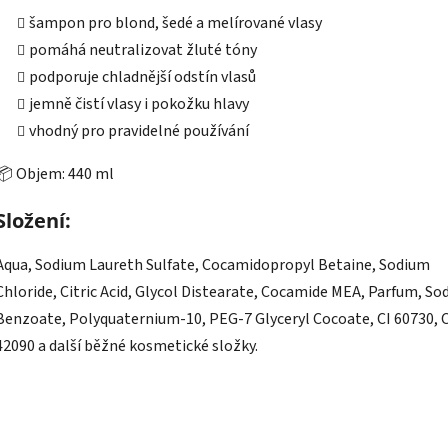
šampon pro blond, šedé a melírované vlasy
pomáhá neutralizovat žluté tóny
podporuje chladnější odstín vlasů
jemně čistí vlasy i pokožku hlavy
vhodný pro pravidelné používání
📦 Objem: 440 ml
Složení:
Aqua, Sodium Laureth Sulfate, Cocamidopropyl Betaine, Sodium
Chloride, Citric Acid, Glycol Distearate, Cocamide MEA, Parfum, S
Benzoate, Polyquaternium-10, PEG-7 Glyceryl Cocoate, CI 60730, C
42090 a další běžné kosmetické složky.