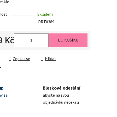
lesklé.
nost
Skladem
ek.
DRT0389
9 Kč
DO KOŠÍKU
cena:
Zeptat se
Hlídat
t
up
Bleskové odeslání
y za
abyste na svou
objednávku nečekali