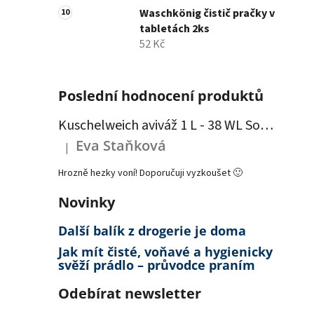
Waschkönig čistič pračky v
tabletách 2ks
52 Kč
Poslední hodnocení produktů
Kuschelweich aviváž 1 L - 38 WL Sommerwind - modrá
Eva Staňková
|
Hodnocení produktu je 5 z 5 hvězdiček.
Hrozně hezky voní! Doporučuji vyzkoušet 🙂
Novinky
Další balík z drogerie je doma
Jak mít čisté, voňavé a hygienicky
svěží prádlo – průvodce praním
Odebírat newsletter