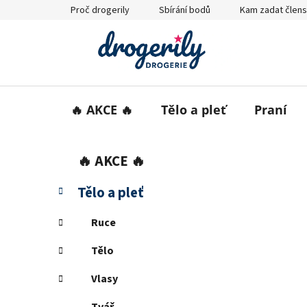
Přejít
Proč drogerily
Sbírání bodů
Kam zadat člens
na
obsah
🔥 AKCE 🔥
Tělo a pleť
Praní
P
K
Přeskočit
🔥 AKCE 🔥
a
o
kategorie
t
s
Tělo a pleť
e
t
g
r
Ruce
o
a
r
Tělo
i
n
e
n
Vlasy
í