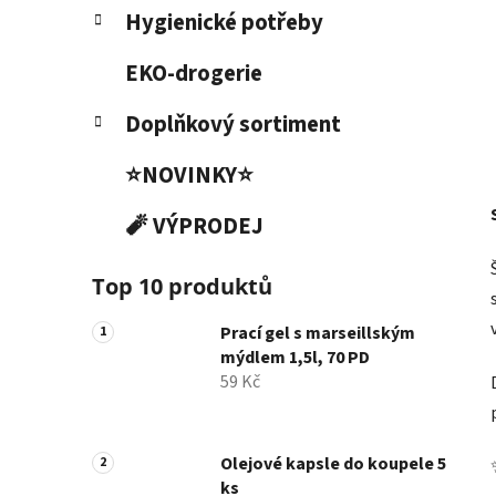
Hygienické potřeby
EKO-drogerie
Doplňkový sortiment
⭐NOVINKY⭐
🧨 VÝPRODEJ
Top 10 produktů
Prací gel s marseillským
mýdlem 1,5l, 70 PD
59 Kč
Olejové kapsle do koupele 5
ks