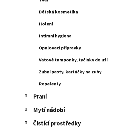
Tvář
p
a
Dětská kosmetika
n
Holení
e
l
Intimní hygiena
Opalovací přípravky
Vatové tamponky, tyčinky do uší
Zubní pasty, kartáčky na zuby
Repelenty
Praní
Mytí nádobí
Čistící prostředky