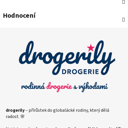
Hodnocení
Z
á
p
a
t
í
drogerily
– přírůstek do globalácké rodiny, který dělá
radost. 🌸