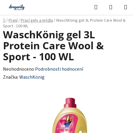
Přejít
Hledat
NÁKUPN
na
KOŠÍK
obsah
Domů
/
Praní
/
Prací gely a mýdla
/
WaschKönig gel 3L Protein Care Wool &
Sport - 100 WL
WaschKönig gel 3L
Protein Care Wool &
Sport - 100 WL
Průměrné
Neohodnoceno
Podrobnosti hodnocení
hodnocení
Značka:
WaschKönig
produktu
je
0,0
z
5
hvězdiček.