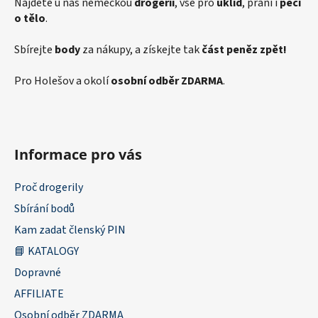
Najdete u nás německou
drogerii
, vše pro
úklid
, praní i
péči
o tělo
.
Sbírejte
body
za nákupy, a získejte tak
část peněz zpět!
Pro Holešov a okolí
osobní odběr ZDARMA
.
Informace pro vás
Proč drogerily
Sbírání bodů
Kam zadat členský PIN
📘 KATALOGY
Dopravné
AFFILIATE
Osobní odběr ZDARMA