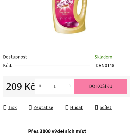
Dostupnost
Skladem
Kód:
DRN0148
209 Kč
DO KOŠÍKU
Měrná cena:
Tisk
Zeptat se
Hlídat
Sdílet
Přes 3000 výdejních míst