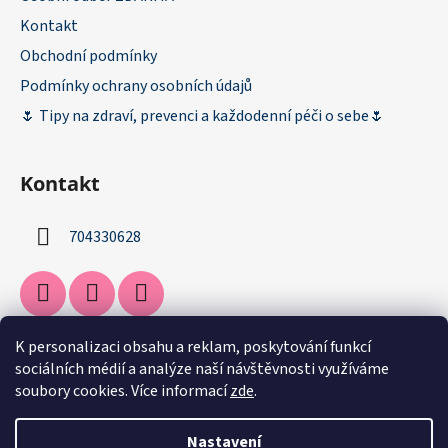
Kontakt
Obchodní podmínky
Podmínky ochrany osobních údajů
🌷 Tipy na zdraví, prevenci a každodenní péči o sebe🌷
Kontakt
704330628
K personalizaci obsahu a reklam, poskytování funkcí
Facebook
sociálních médií a analýze naší návštěvnosti využíváme
soubory cookies. Více informací
zde
.
Nastavení