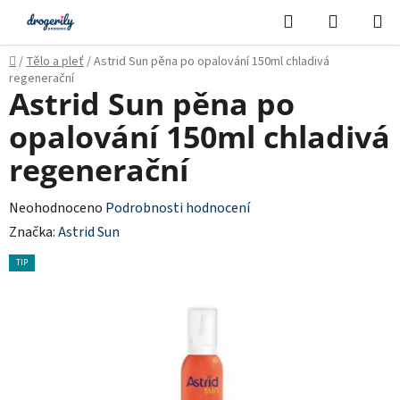
Přejít
Hledat
NÁKUPN
na
KOŠÍK
obsah
Domů
/
Tělo a pleť
/
Astrid Sun pěna po opalování 150ml chladivá
regenerační
Astrid Sun pěna po
opalování 150ml chladivá
regenerační
Průměrné
Neohodnoceno
Podrobnosti hodnocení
hodnocení
Značka:
Astrid Sun
produktu
TIP
je
0,0
z
5
hvězdiček.