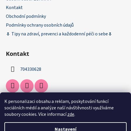
Kontakt
Obchodní podmínky
Podmínky ochrany osobních údajů
🌷 Tipy na zdraví, prevenci a každodenní péči o sebe🌷
Kontakt
704330628
K personalizaci obsahu a reklam, poskytování funkcí
Facebook
sociálních médií a analýze naší návštěvnosti využíváme
soubory cookies. Více informací
zde
.
Nastavení