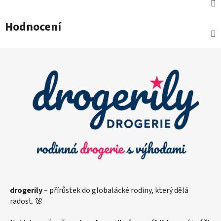
Hodnocení
Z
á
p
a
t
í
drogerily
– přírůstek do globalácké rodiny, který dělá
radost. 🌸