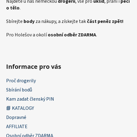
Najdete u nás německou
drogerii
, vše pro
úklid
, praní i
péči
o tělo
.
Sbírejte
body
za nákupy, a získejte tak
část peněz zpět!
Pro Holešov a okolí
osobní odběr ZDARMA
.
Informace pro vás
Proč drogerily
Sbírání bodů
Kam zadat členský PIN
📘 KATALOGY
Dopravné
AFFILIATE
Osobní odběr ZDARMA