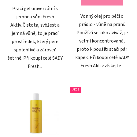
5
Prací gel univerzální s
hvězdiček.
Vonný olej pro péči o
jemnou vůní Fresh
prádlo - vůně na praní.
Aktiv. Čistota, svěžest a
Používá se jako aviváž, je
jemná vůně, to je prací
velmi koncentrovaná,
prostředek, který pere
proto k použití stačí pár
spolehlivě a zároveň
kapek. Při koupi celé SADY
šetrně. Při koupi celé SADY
Fresh Aktiv získejte...
Fresh...
AKCE