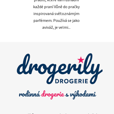
každé praní Vůně do pračky
inspirovaná světoznámým
parfémem. Používá se jako
aviváž, je velmi...
Z
á
p
a
t
í