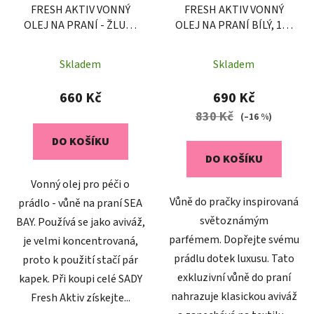
FRESH AKTIV VONNÝ
FRESH AKTIV VONNÝ
OLEJ NA PRANÍ - ŽLUTÝ
OLEJ NA PRANÍ BÍLÝ, 100
500 ml, 100 PD
PD
Skladem
Skladem
660 Kč
690 Kč
830 Kč
(–16 %)
DO KOŠÍKU
DO KOŠÍKU
Vonný olej pro péči o
Vůně do pračky inspirovaná
prádlo - vůně na praní SEA
světoznámým
BAY. Používá se jako aviváž,
parfémem. Dopřejte svému
je velmi koncentrovaná,
prádlu dotek luxusu. Tato
proto k použití stačí pár
exkluzivní vůně do praní
kapek. Při koupi celé SADY
nahrazuje klasickou aviváž
Fresh Aktiv získejte...