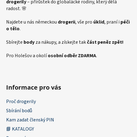
drogerily
– přírůstek do globalácké rodiny, který dělá
radost. 🌸
Najdete u nás německou
drogerii
, vše pro
úklid
, praní i
péči
o tělo
.
Sbírejte
body
za nákupy, a získejte tak
část peněz zpět!
Pro Holešov a okolí
osobní odběr ZDARMA
.
Informace pro vás
Proč drogerily
Sbírání bodů
Kam zadat členský PIN
📘 KATALOGY