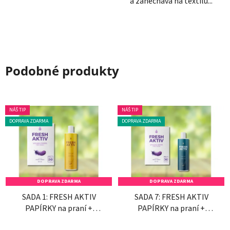
a zanechává na textilu...
Podobné produkty
NÁŠ TIP
NÁŠ TIP
DOPRAVA ZDARMA
DOPRAVA ZDARMA
DOPRAVA ZDARMA
DOPRAVA ZDARMA
SADA 1: FRESH AKTIV
SADA 7: FRESH AKTIV
PAPÍRKY na praní +
PAPÍRKY na praní +
ŽLUTÝ VONNÝ OLEJ -
MODRÝ VONNÝ OLEJ -