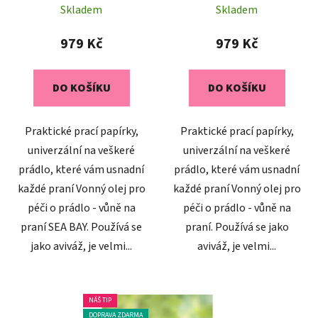
DOPRAVA ZDARMA
DOPRAVA ZDARMA
Skladem
Skladem
979 Kč
979 Kč
DO KOŠÍKU
DO KOŠÍKU
Praktické prací papírky,
Praktické prací papírky,
univerzální na veškeré
univerzální na veškeré
prádlo, které vám usnadní
prádlo, které vám usnadní
každé praní Vonný olej pro
každé praní Vonný olej pro
péči o prádlo - vůně na
péči o prádlo - vůně na
praní SEA BAY. Používá se
praní. Používá se jako
jako aviváž, je velmi...
aviváž, je velmi...
NÁŠ TIP
DOPRAVA ZDARMA