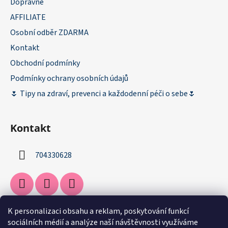
Dopravné
AFFILIATE
Osobní odběr ZDARMA
Kontakt
Obchodní podmínky
Podmínky ochrany osobních údajů
🌷 Tipy na zdraví, prevenci a každodenní péči o sebe🌷
Kontakt
704330628
K personalizaci obsahu a reklam, poskytování funkcí
Facebook
sociálních médií a analýze naší návštěvnosti využíváme