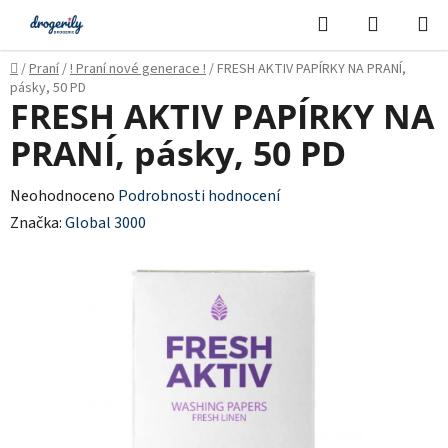
Přejít
Hledat
NÁKUPN
na
KOŠÍK
obsah
Domů
/
Praní
/
! Praní nové generace !
/
FRESH AKTIV PAPÍRKY NA PRANÍ,
pásky, 50 PD
FRESH AKTIV PAPÍRKY NA
PRANÍ, pásky, 50 PD
Průměrné
Neohodnoceno
Podrobnosti hodnocení
hodnocení
Značka:
Global 3000
produktu
je
0,0
z
5
hvězdiček.