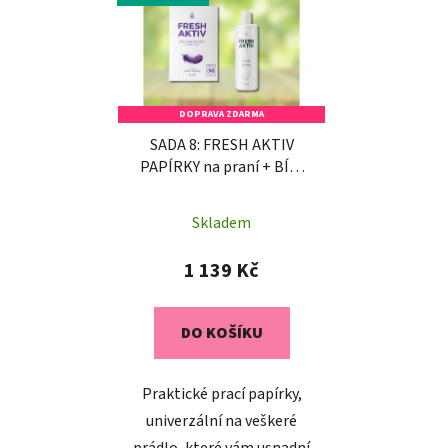
DOPRAVA ZDARMA
SADA 8: FRESH AKTIV
PAPÍRKY na praní + BÍLÝ
VONNÝ OLEJ - DOPRAVA
ZDARMA
Skladem
1 139 Kč
DO KOŠÍKU
Praktické prací papírky,
univerzální na veškeré
prádlo, které vám usnadní