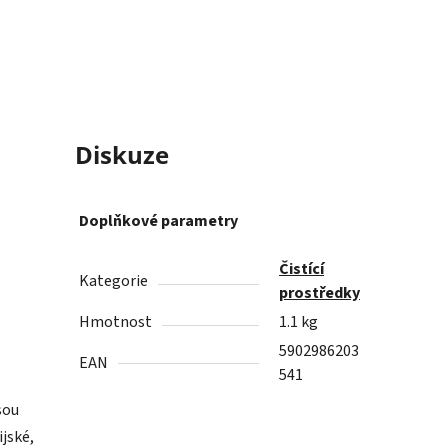
Diskuze
Doplňkové parametry
Čistící
Kategorie
prostředky
Hmotnost
1.1 kg
5902986203
EAN
541
sou
jské,