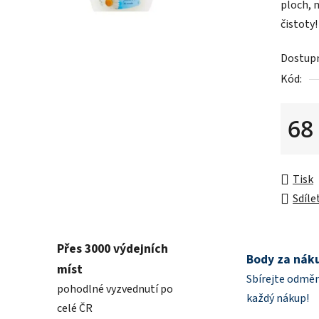
ploch, 
z
čistoty!
5
hvězdič
Dostup
Kód:
68
Měrná 
Tisk
Sdíle
Přes 3000 výdejních
Body za nák
míst
Sbírejte odměn
pohodlné vyzvednutí po
každý nákup!
celé ČR