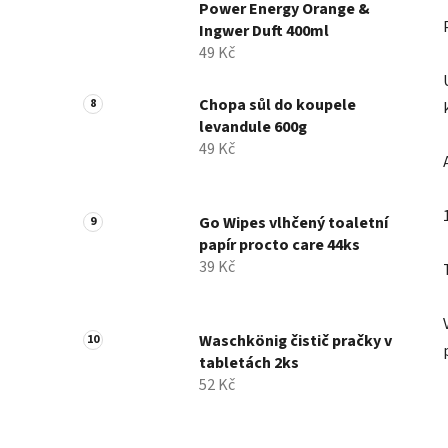
Power Energy Orange &
Ingwer Duft 400ml
49 Kč
Chopa sůl do koupele
levandule 600g
49 Kč
Go Wipes vlhčený toaletní
papír procto care 44ks
39 Kč
Waschkönig čistič pračky v
tabletách 2ks
52 Kč