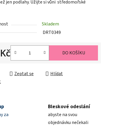
než jen podlahy. Užijte si vůni středomořské
ek.
nost
Skladem
DRT0349
 Kč
DO KOŠÍKU
cena:
Zeptat se
Hlídat
t
up
Bleskové odeslání
y za
abyste na svou
objednávku nečekali