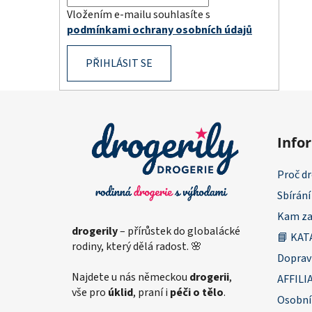
Vložením e-mailu souhlasíte s
podmínkami ochrany osobních údajů
PŘIHLÁSIT SE
Z
á
Info
p
a
Proč dr
t
Sbírání
í
Kam za
drogerily
– přírůstek do globalácké
📘 KAT
rodiny, který dělá radost. 🌸
Doprav
Najdete u nás německou
drogerii
,
AFFILI
vše pro
úklid
, praní i
péči o tělo
.
Osobní