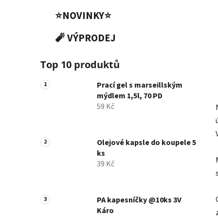
⭐NOVINKY⭐
🧨 VÝPRODEJ
Top 10 produktů
Prací gel s marseillským
mýdlem 1,5l, 70 PD
59 Kč
Olejové kapsle do koupele 5
ks
39 Kč
PA kapesníčky @10ks 3V
Káro