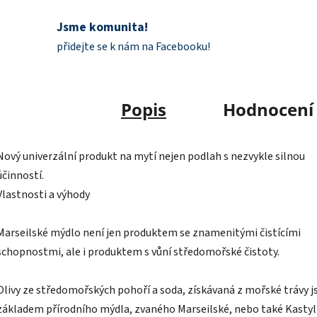
Jsme komunita!
přidejte se k nám na Facebooku!
Popis
Hodnocení
Nový univerzální produkt na mytí nejen podlah s nezvykle silnou
účinností.
Vlastnosti a výhody
Marseilské mýdlo není jen produktem se znamenitými čistícími
schopnostmi, ale i produktem s vůní středomořské čistoty.
Olivy ze středomořských pohoří a soda, získávaná z mořské trávy j
základem přírodního mýdla, zvaného Marseilské, nebo také Kastyli