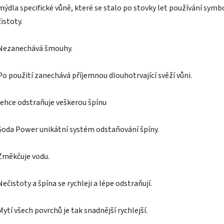
mýdla specifické vůně, které se stalo po stovky let používání sym
čistoty.
Nezanechává šmouhy.
Po použití zanechává příjemnou dlouhotrvající svěží vůni.
lehce odstraňuje veškerou špínu
Soda Power unikátní systém odstaňování špíny.
Změkčuje vodu.
Nečistoty a špína se rychleji a lépe odstraňují.
Mytí všech povrchů je tak snadnější rychlejší.