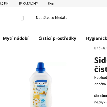
ký PIN
📘 KATALOGY
Dopravné
AFFILIATE
Osobní
Mytí nádobí
Čistící prostředky
Hygienick
Domů
/
Čistí
Sid
čis
Průměr
Neohod
hodnoc
Značka
produk
Sidolux
je
nezvykl
0,0