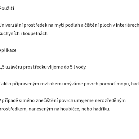
Použití
Univerzální prostředek na mytí podlah a čištění ploch v interiérech
kuchyních i koupelnách.
Aplikace
1,5 uzávěru prostředku vlijeme do 5 l vody.
Takto připraveným roztokem umýváme povrch pomocí mopu, hadř
V případě silného znečištění povrch umyjeme nerozředěným
prostředkem, naneseným na houbičce, nebo hadříku.