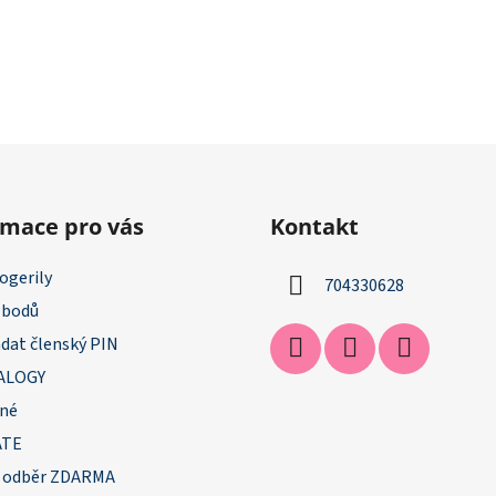
rmace pro vás
Kontakt
ogerily
704330628
 bodů
dat členský PIN
ALOGY
né
ATE
 odběr ZDARMA