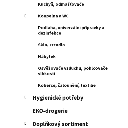
p
Kuchyň, odmašťovače
a
Koupelna a WC
n
e
Podlaha, univerzální přípravky a
l
dezinfekce
Skla, zrcadla
Nábytek
Osvěžovače vzduchu, pohlcovače
vlhkosti
Koberce, čalounění, textilie
Hygienické potřeby
EKO-drogerie
Doplňkový sortiment