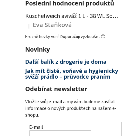
Poslední hodnocení produktů
Kuschelweich aviváž 1 L - 38 WL Sommerwind - modrá
Eva Staňková
|
Hodnocení produktu je 5 z 5 hvězdiček.
Hrozně hezky voní! Doporučuji vyzkoušet 🙂
Novinky
Další balík z drogerie je doma
Jak mít čisté, voňavé a hygienicky
svěží prádlo – průvodce praním
Odebírat newsletter
Vložte svůj e-mail a my vám budeme zasílat
informace o nových produktech na našem e-
shopu.
E-mail