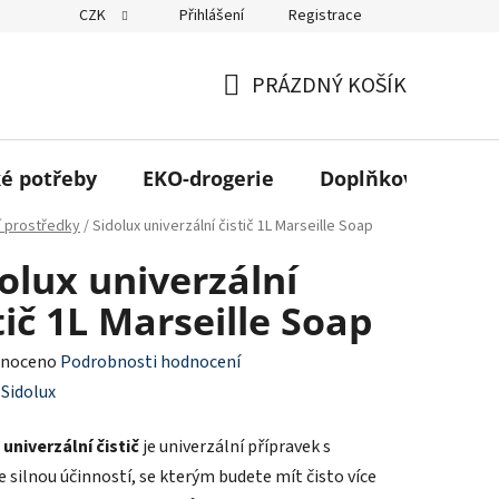
CZK
Přihlášení
Registrace
 odběr ZDARMA
Kontakt
Obchodní podmínky
Podmínky 
PRÁZDNÝ KOŠÍK
NÁKUPNÍ
KOŠÍK
é potřeby
EKO-drogerie
Doplňkový sortim
cí prostředky
/
Sidolux univerzální čistič 1L Marseille Soap
olux univerzální
tič 1L Marseille Soap
né
noceno
Podrobnosti hodnocení
ení
:
Sidolux
tu
 univerzální čistič
je univerzální přípravek s
e silnou účinností, se kterým budete mít čisto více