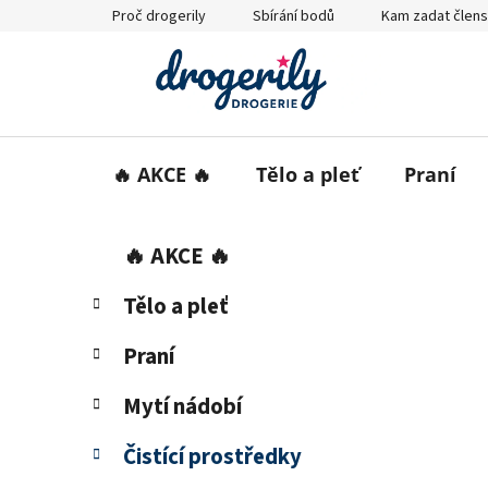
Přejít
Proč drogerily
Sbírání bodů
Kam zadat člens
na
obsah
🔥 AKCE 🔥
Tělo a pleť
Praní
P
K
Přeskočit
🔥 AKCE 🔥
a
o
kategorie
t
s
Tělo a pleť
e
t
g
r
Praní
o
a
r
Mytí nádobí
i
n
e
n
Čistící prostředky
í